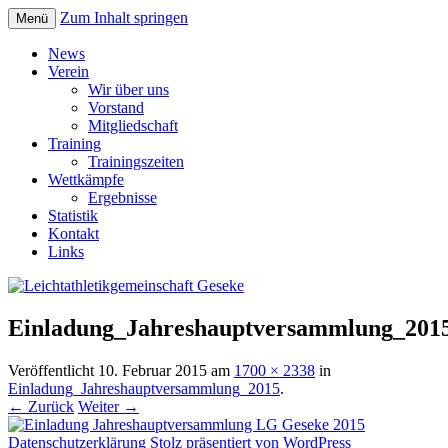
Zum Inhalt springen
Menü
Leichtathletikgemeinschaft
News
Verein
Geseke
Wir über uns
Vorstand
Mitgliedschaft
Training
Trainingszeiten
Wettkämpfe
Ergebnisse
Statistik
Kontakt
Links
Einladung_Jahreshauptversammlung_201
Veröffentlicht
10. Februar 2015
am
1700 × 2338
in
Einladung_Jahreshauptversammlung_2015
.
← Zurück
Weiter →
Datenschutzerklärung
Stolz präsentiert von WordPress