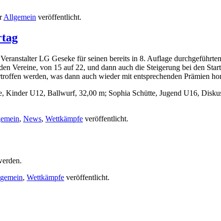
r
Allgemein
veröffentlicht.
rtag
m Veranstalter LG Geseke für seinen bereits in 8. Auflage durchgeführ
en Vereine, von 15 auf 22, und dann auch die Steigerung bei den Star
troffen werden, was dann auch wieder mit entsprechenden Prämien hon
, Kinder U12, Ballwurf, 32,00 m; Sophia Schütte, Jugend U16, Diskus
gemein
,
News
,
Wettkämpfe
veröffentlicht.
werden.
lgemein
,
Wettkämpfe
veröffentlicht.