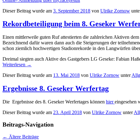
Online- Anmeldung über my.race|result
Dieser Beitrag wurde am
3. September 2018
von
Ulrike Zornow
unte
Rekordbeteiligung beim 8. Geseker Werfe
Einen mittlerweile guten Ruf attestierten die zahlreichen Aktiven de
Bezeichnend dafür waren dann auch die Steigerungen der teilnehmend
schon ziemlich hochwertigen Stadionrekorde in den Langwürfen über
Dreimal siegten auch Aktive des Gastgebers LG Geseke: Fabian Haße
Weiterlesen
→
Dieser Beitrag wurde am
13. Mai 2018
von
Ulrike Zornow
unter
All
Ergebnisse 8. Geseker Werfertag
Die Ergebnisse des 8. Geseker Werfertages können
hier
eingesehen 
Dieser Beitrag wurde am
23. April 2018
von
Ulrike Zornow
unter
Al
Beitrags-Navigation
←
Ältere Beiträge