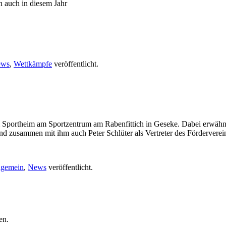
 auch in diesem Jahr
ews
,
Wettkämpfe
veröffentlicht.
m Sportheim am Sportzentrum am Rabenfittich in Geseke. Dabei erwähnt
d zusammen mit ihm auch Peter Schlüter als Vertreter des Fördervereins
lgemein
,
News
veröffentlicht.
en.