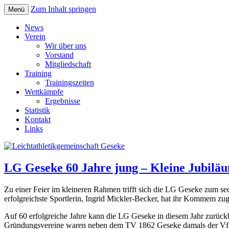
Zum Inhalt springen
Menü
Leichtathletikgemeinschaft Ges
News
Verein
Wir über uns
Vorstand
Mitgliedschaft
Training
Trainingszeiten
Wettkämpfe
Ergebnisse
Statistik
Kontakt
Links
LG Geseke 60 Jahre jung – Kleine Jubiläu
Zu einer Feier im kleineren Rahmen trifft sich die LG Geseke zum s
erfolgreichste Sportlerin, Ingrid Mickler-Becker, hat ihr Kommem zug
Auf 60 erfolgreiche Jahre kann die LG Geseke in diesem Jahr zurück
Gründungsvereine waren neben dem TV 1862 Geseke damals der VfL 